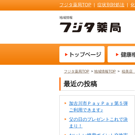
フジタ薬局TOP
|
症状別対処法
|
化
地域情報
フジタ薬局TOP
>
地域情報TOP
>
稲美店
最近の投稿
加古川市ＰａｙＰａｙ第５弾
ご利用できます♪
父の日のプレゼントこれで決
まり！