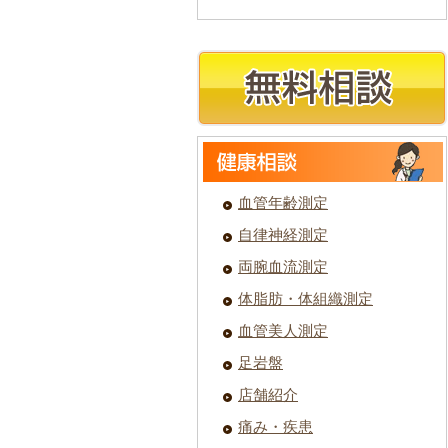
血管年齢測定
自律神経測定
両腕血流測定
体脂肪・体組織測定
血管美人測定
足岩盤
店舗紹介
痛み・疾患