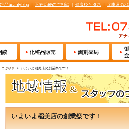
粧品beautyblog
|
不妊治療のご相談
|
健康ひとタネ
|
兵庫県の地
 つぶやき
>
いよいよ稲美店の創業祭です！
いよいよ稲美店の創業祭です！