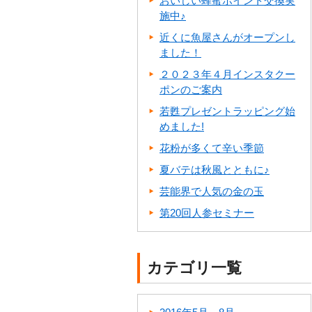
おいしい蜂蜜ポイント交換実
施中♪
近くに魚屋さんがオープンし
ました！
２０２３年４月インスタクー
ポンのご案内
若甦プレゼントラッピング始
めました!
花粉が多くて辛い季節
夏バテは秋風とともに♪
芸能界で人気の金の玉
第20回人参セミナー
カテゴリ一覧