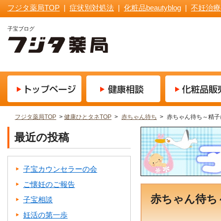
フジタ薬局TOP
|
症状別対処法
|
化粧品beautyblog
|
不妊治療
子宝ブログ
フジタ薬局TOP
>
健康ひとタネTOP
>
赤ちゃん待ち
>
赤ちゃん待ち～精子
最近の投稿
子宝カウンセラーの会
ご懐妊のご報告
赤ちゃん待ち
子宝相談
妊活の第一歩