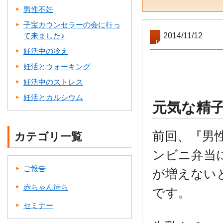
男性不妊
子宝カウンセラーの会に行っ
て来ました♪
2014/11/12
妊活中の冷え
妊活とウォーキング
妊活中のストレス
妊活とカルシウム
元気な精
前回、『男
カテゴリ一覧
ンビニ弁当
ご報告
が増えない
赤ちゃん待ち
です。
セミナー