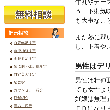
牛乳やチー
う。下痢気
も大事なこ
また熱に弱
血管年齢測定
し、下着や
自律神経測定
両腕血流測定
男性はデ
体脂肪・体組織測定
血管美人測定
男性は精神
足岩盤
ても女性よ
カウンセラー紹介
妊娠は無理
店舗紹介
痛み・疾患
ＥＤになり